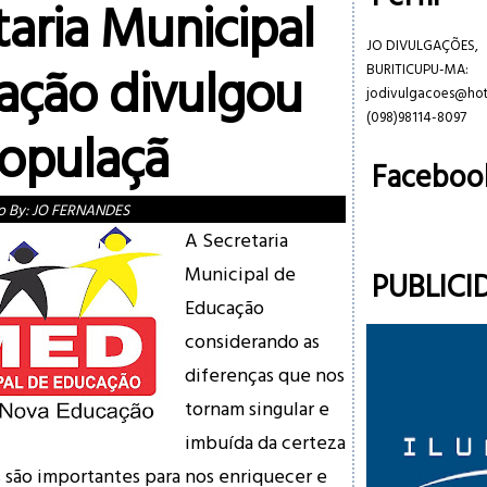
taria Municipal
JO DIVULGAÇÕES,
ação divulgou
BURITICUPU-MA:
jodivulgacoes@ho
(098)98114-8097
populaçã
Faceboo
o By:
JO FERNANDES
A Secretaria
Municipal de
PUBLICI
Educação
considerando as
diferenças que nos
tornam singular e
imbuída da certeza
s são importantes para nos enriquecer e