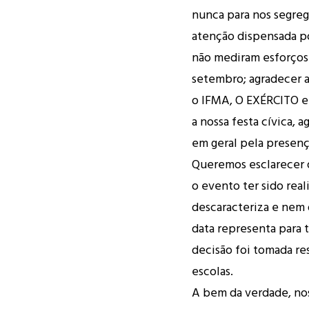
nunca para nos segre
atenção dispensada p
não mediram esforços 
setembro; agradecer as
o IFMA, O EXÉRCITO e 
a nossa festa cívica, 
em geral pela presença
Queremos esclarecer q
o evento ter sido reali
descaracteriza e nem 
data representa para 
decisão foi tomada re
escolas.
A bem da verdade, nos