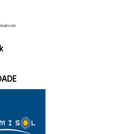
tmail.com
k
DADE