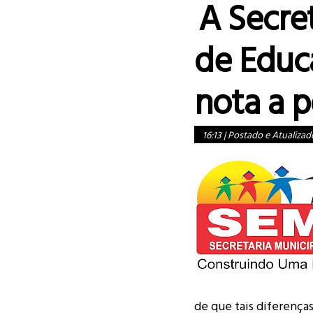
A Secre
de Educ
nota a 
16:13
|
Postado e Atualizad
de que tais diferença