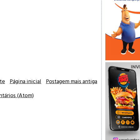
te
Página inicial
Postagem mais antiga
ntários (Atom)