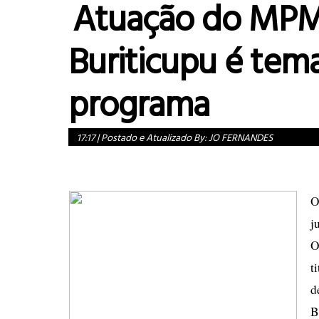
Atuação do MP
Buriticupu é tem
programa
17:17
|
Postado e Atualizado By:
JO FERNANDES
O
j
O
t
d
B