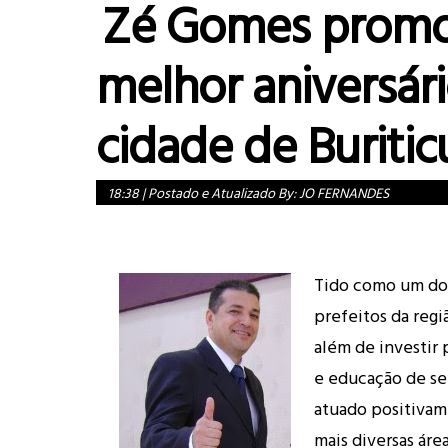
Zé Gomes promo
melhor aniversár
cidade de Buriti
18:38
|
Postado e Atualizado By:
JO FERNANDES
Tido como um do
prefeitos da regi
além de investir
e educação de s
atuado positiva
mais diversas áre