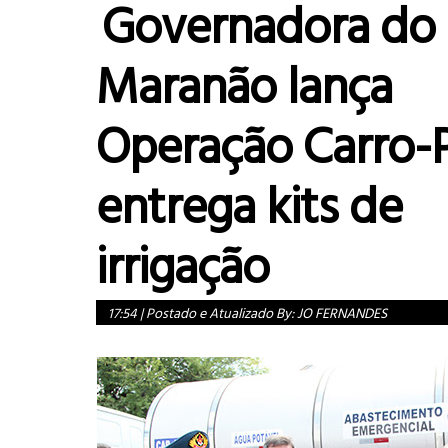
Governadora do
Maranão lança
Operação Carro-P
entrega kits de
irrigação
17:54
|
Postado e Atualizado By:
JO FERNANDES