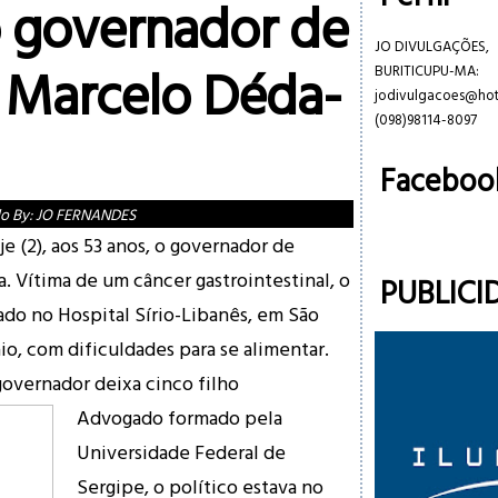
 governador de
JO DIVULGAÇÕES,
, Marcelo Déda-
BURITICUPU-MA:
jodivulgacoes@ho
(098)98114-8097
Faceboo
do By:
JO FERNANDES
e (2), aos 53 anos, o governador de
. Vítima de um câncer gastrointestinal, o
PUBLICI
ado no Hospital Sírio-Libanês, em São
io, com dificuldades para se alimentar.
governador deixa cinco filho
Advogado formado pela
Universidade Federal de
Sergipe, o político estava no