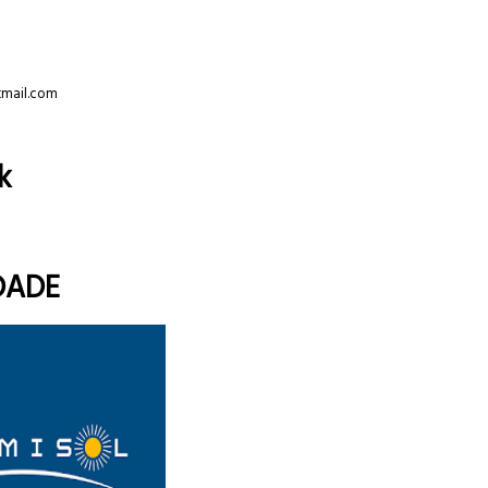
tmail.com
k
DADE