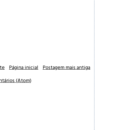
te
Página inicial
Postagem mais antiga
ntários (Atom)