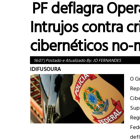
PF deflagra Ope
Intrujos contra c
cibernéticos no-
16:07
|
Postado e Atualizado By:
JO FERNANDES
IDIFUSOURA
O G
Rep
Cib
Sup
Regi
Fed
def