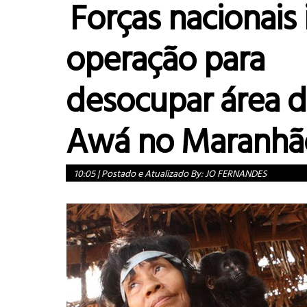
Forças nacionais 
operação para
desocupar área 
Awá no Maranhã
10:05
|
Postado e Atualizado By:
JO FERNANDES