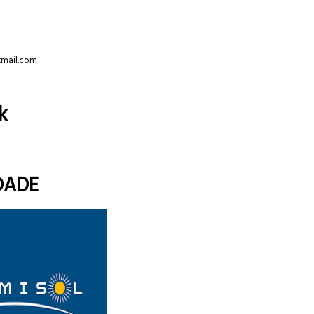
tmail.com
k
DADE