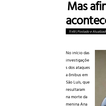
Mas afin
acontec
11:49
|
Postado e Atualizad
No início das
investigaçõe
s dos ataques
a ônibus em
São Luís, que
resultaram
na morte da
menina Ana