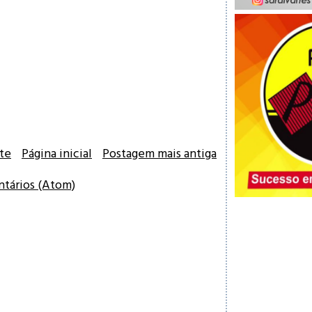
te
Página inicial
Postagem mais antiga
ntários (Atom)