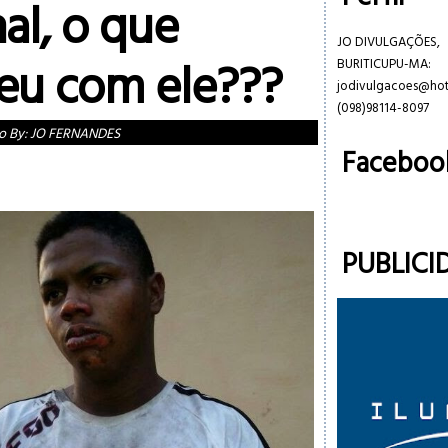
al, o que
JO DIVULGAÇÕES,
eu com ele???
BURITICUPU-MA:
jodivulgacoes@ho
(098)98114-8097
o By:
JO FERNANDES
Faceboo
PUBLICI