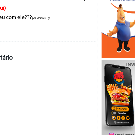
ui)
ceu com ele???
por Marco D'Eça
tário