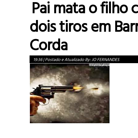
Pai mata o filho
dois tiros em Bar
Corda
19:36
|
Postado e Atualizado By:
JO FERNANDES