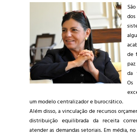
São 
dos
sis
alg
aca
de 
paz 
da f
Os
exc
um modelo centralizador e burocrático.
Além disso, a vinculação de recursos orçamen
distribuição equilibrada da receita corre
atender as demandas setoriais. Em média, no 