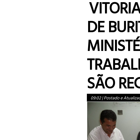
VITORI
DE BUR
MINISTÉ
TRABAL
SÃO RE
09:02
|
Postado e Atualiza