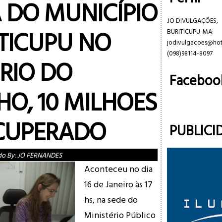
A DO MUNICÍPIO
JO DIVULGAÇÕES,
ITICUPU NO
BURITICUPU-MA:
jodivulgacoes@ho
(098)98114-8097
RIO DO
Faceboo
HO, 10 MILHOES
CUPERADO
PUBLICI
do By:
JO FERNANDES
Aconteceu no dia
16 de Janeiro às 17
hs, na sede do
Ministério Público