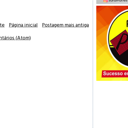
te
Página inicial
Postagem mais antiga
ntários (Atom)