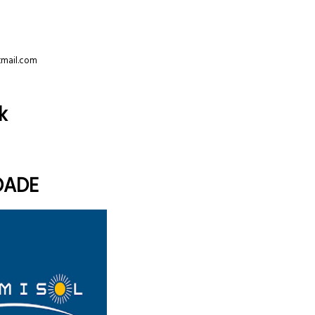
tmail.com
k
DADE