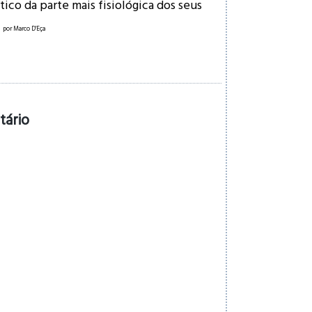
ico da parte mais fisiológica dos seus
…
por
Marco D'Eça
tário