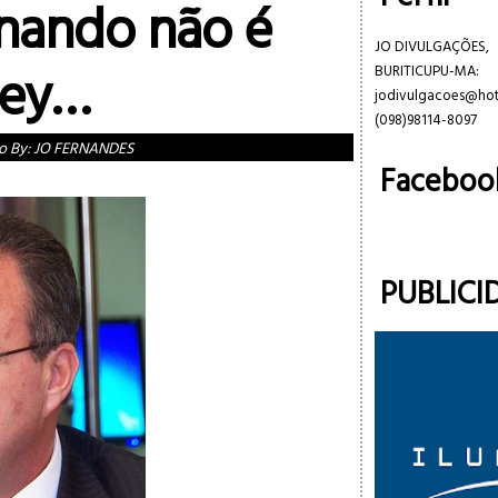
rnando não é
JO DIVULGAÇÕES,
ney…
BURITICUPU-MA:
jodivulgacoes@ho
(098)98114-8097
o By:
JO FERNANDES
Faceboo
PUBLICI