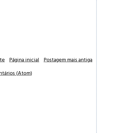
te
Página inicial
Postagem mais antiga
ntários (Atom)