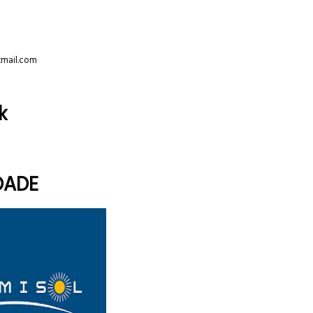
tmail.com
k
DADE