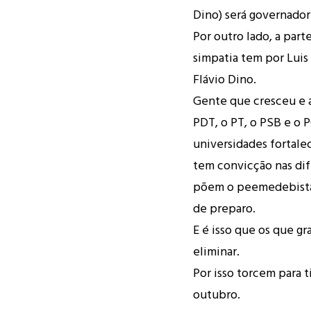
Dino) será governador
Por outro lado, a part
simpatia tem por Lui
Flávio Dino.
Gente que cresceu e 
PDT, o PT, o PSB e o 
universidades fortale
tem convicção nas dif
põem o peemedebista
de preparo.
E é isso que os que 
eliminar.
Por isso torcem para t
outubro.