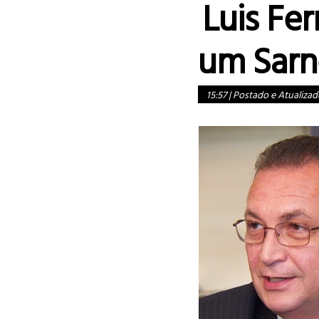
Luis Fe
um Sar
15:57
|
Postado e Atualizad