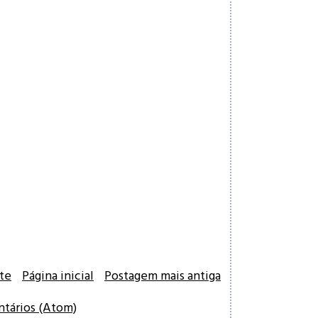
te
Página inicial
Postagem mais antiga
ntários (Atom)