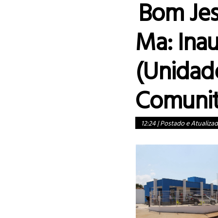
Bom Jes
Ma: Ina
(Unidad
Comunit
12:24
|
Postado e Atualiza