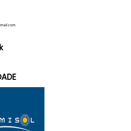
tmail.com
k
DADE