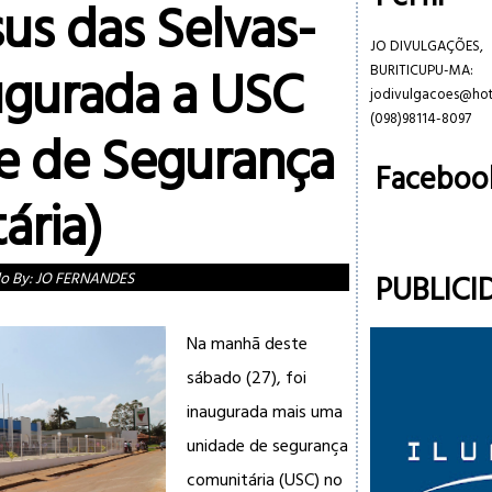
us das Selvas-
JO DIVULGAÇÕES,
ugurada a USC
BURITICUPU-MA:
jodivulgacoes@ho
(098)98114-8097
e de Segurança
Faceboo
ária)
PUBLICI
do By:
JO FERNANDES
Na manhã deste
sábado (27), foi
inaugurada mais uma
unidade de segurança
comunitária (USC) no