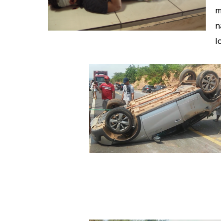
m
n
l