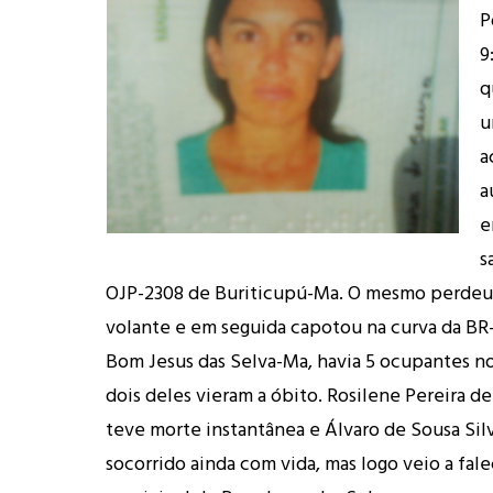
P
9
q
u
a
a
e
s
OJP-2308 de Buriticupú-Ma. O mesmo perdeu
volante e em seguida capotou na curva da BR
Bom Jesus das Selva-Ma, havia 5 ocupantes no
dois deles vieram a óbito. Rosilene Pereira d
teve morte instantânea e Álvaro de Sousa Silv
socorrido ainda com vida, mas logo veio a fale