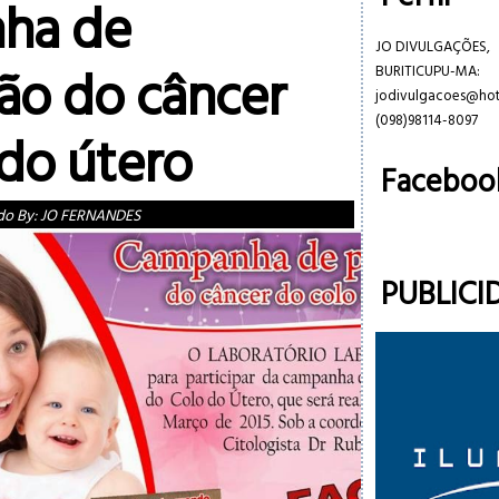
ha de
JO DIVULGAÇÕES,
ão do câncer
BURITICUPU-MA:
jodivulgacoes@ho
(098)98114-8097
 do útero
Faceboo
do By:
JO FERNANDES
PUBLICI