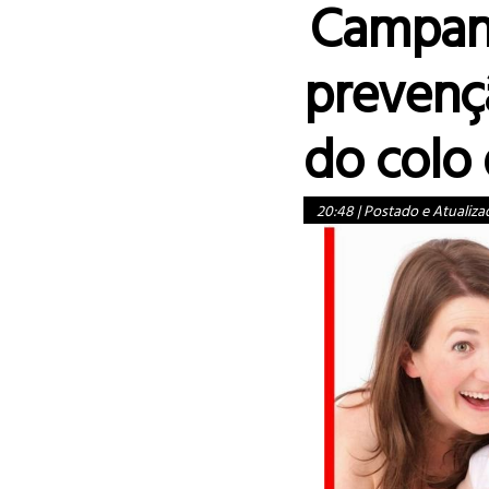
Campan
prevenç
do colo
20:48
|
Postado e Atualiza