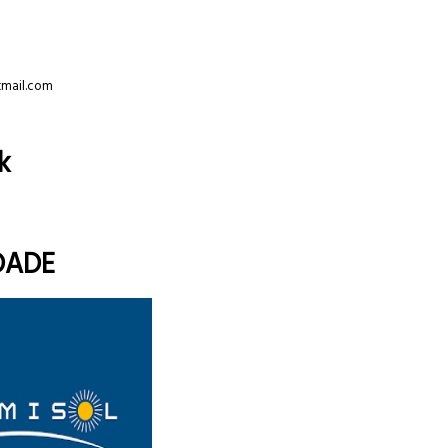
tmail.com
k
DADE