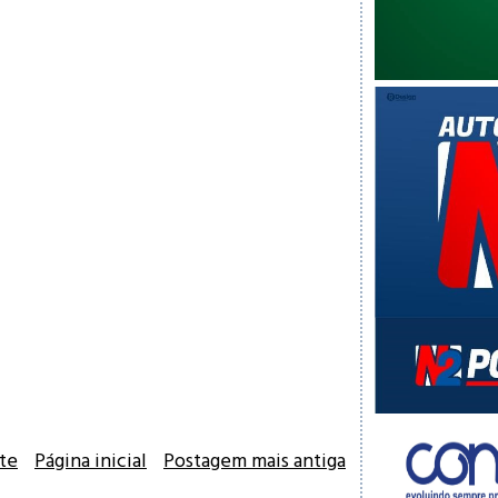
te
Página inicial
Postagem mais antiga