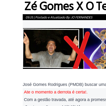
Zé Gomes X O 
09:35
|
Postado e Atualizado By:
JO FERNANDES
José Gomes Rodrigues (PMDB) buscar uma
Ate o momento a derrota é certa!.
Com a gestão travada, até agora a prome