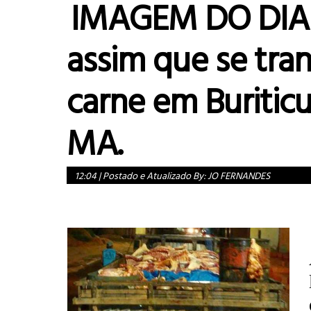
IMAGEM DO DIA!!
assim que se tra
carne em Buritic
MA.
12:04
|
Postado e Atualizado By:
JO FERNANDES