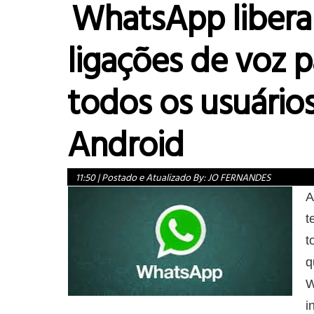
WhatsApp libera
ligações de voz p
todos os usuário
Android
11:50
|
Postado e Atualizado By:
JO FERNANDES
A
t
t
q
W
i