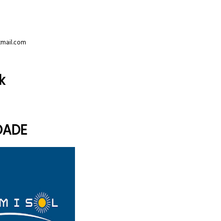
tmail.com
k
DADE