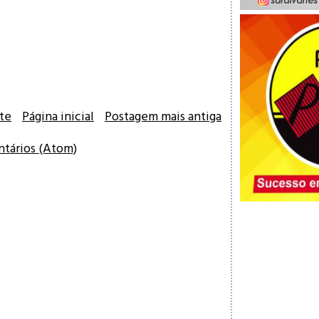
te
Página inicial
Postagem mais antiga
ntários (Atom)