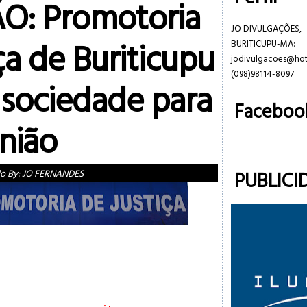
O: Promotoria
JO DIVULGAÇÕES,
ça de Buriticupu
BURITICUPU-MA:
jodivulgacoes@ho
(098)98114-8097
 sociedade para
Faceboo
nião
PUBLICI
do By:
JO FERNANDES