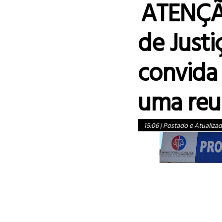
ATENÇÃ
de Justi
convida
uma reu
15:06
|
Postado e Atualiza