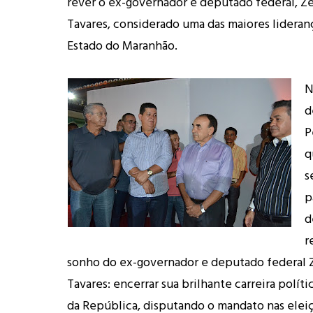
rever o ex-governador e deputado federal, Z
Tavares, considerado uma das maiores lideranç
Estado do Maranhão.
N
d
P
q
s
p
d
r
sonho do ex-governador e deputado federal 
Tavares: encerrar sua brilhante carreira polít
da República, disputando o mandato nas elei