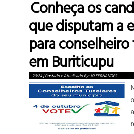
Conheça os cand
que disputam a e
para conselheiro 
em Buriticupu
20:24
|
Postado e Atualizado By:
JO FERNANDES
N
o
a
r