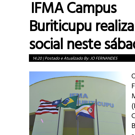
IFMA Campus
Buriticupu realiz
social neste sáb
14:20
|
Postado e Atualizado By:
JO FERNANDES
(
B