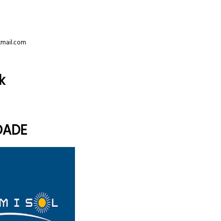
tmail.com
k
DADE