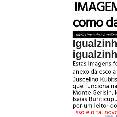
IMAGEM
como da
08:57
|
Postado e Atualiza
Igualzinh
igualzi
Estas imagens f
anexo da escol
Juscelino Kubit
que
funciona
n
Monte Gerisin,
Isaías
Buriticup
por um leitor d
Isso é o tal no