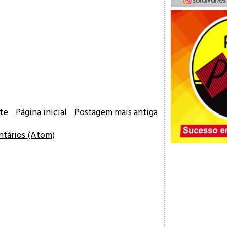
te
Página inicial
Postagem mais antiga
ntários (Atom)