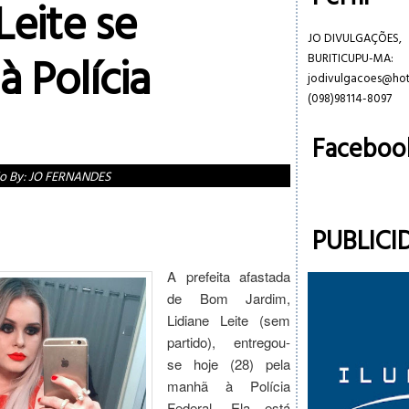
Leite se
JO DIVULGAÇÕES,
à Polícia
BURITICUPU-MA:
jodivulgacoes@ho
(098)98114-8097
Faceboo
o By:
JO FERNANDES
PUBLICI
A prefeita afastada
de Bom Jardim,
Lidiane Leite (sem
partido), entregou-
se hoje (28) pela
manhã à Polícia
Federal. Ela está