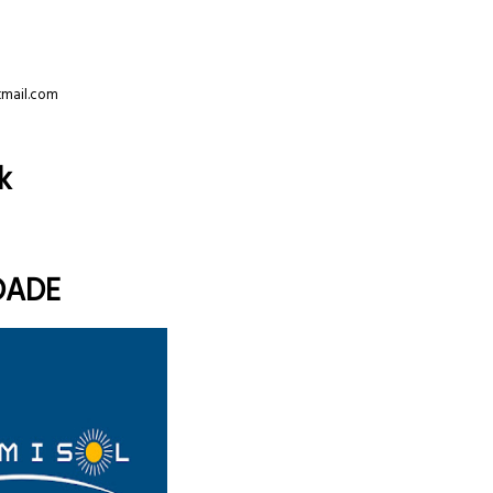
tmail.com
k
DADE