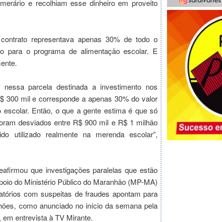
erário e recolhiam esse dinheiro em proveito
contrato representava apenas 30% de todo o
do para o programa de alimentação escolar. E
mente.
e nessa parcela destinada a investimento nos
 R$ 300 mil e corresponde a apenas 30% do valor
o escolar. Então, o que a gente estima é que só
foram desviados entre R$ 900 mil e R$ 1 milhão
o utilizado realmente na merenda escolar”,
eafirmou que investigações paralelas que estão
poio do Ministério Público do Maranhão (MP-MA)
tatórios com suspeitas de fraudes apontam para
hões, como anunciado no início da semana pela
 em entrevista à TV Mirante.