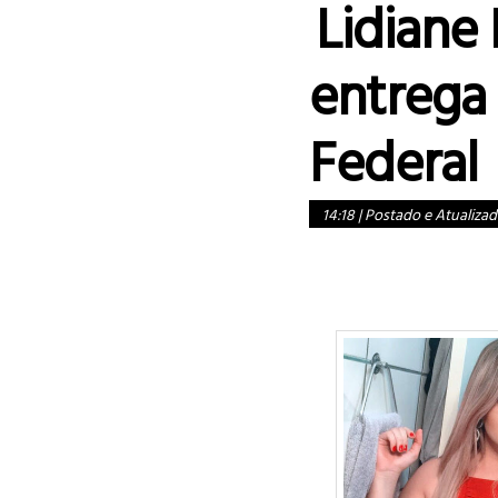
Lidiane 
entrega 
Federal
14:18
|
Postado e Atualizad