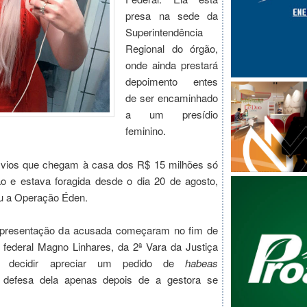
presa na sede da
Superintendência
Regional do órgão,
onde ainda prestará
depoimento entes
de ser encaminhado
a um presídio
feminino.
svios que chegam à casa dos R$ 15 milhões só
 e estava foragida desde o dia 20 de agosto,
u a Operação Éden.
apresentação da acusada começaram no fim de
 federal Magno Linhares, da 2ª Vara da Justiça
, decidir apreciar um pedido de
habeas
a defesa dela apenas depois de a gestora se