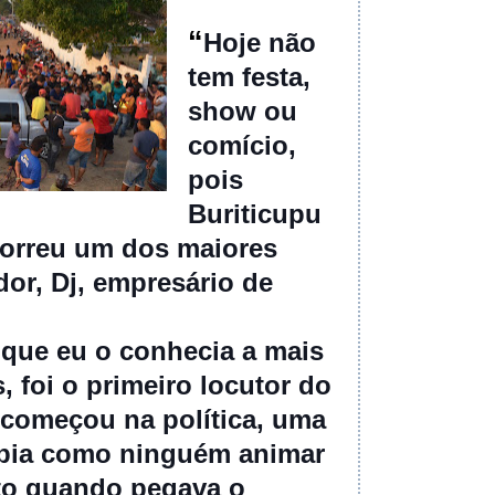
“
Hoje não
tem festa,
show ou
comício,
pois
Buriticupu
morreu um dos maiores
dor, Dj, empresário de
 que eu o conhecia a mais
, foi o primeiro locutor do
começou na política, uma
bia como ninguém animar
to quando pegava o