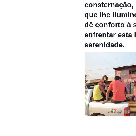
consternação, 
que lhe ilumin
dê c
onforto à 
enfrentar esta
serenidade.