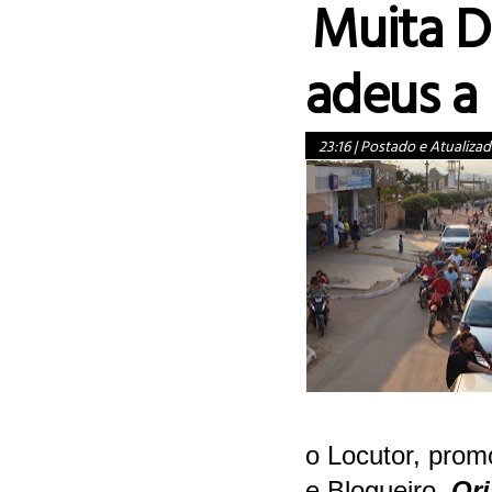
Muita D
adeus a
23:16
|
Postado e Atualizad
o Locutor, promo
e B
logueiro,
Ori