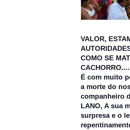
VALOR, ESTA
AUTORIDADES
COMO SE MAT
CACHORRO............
É com muito p
a morte do no
companheiro 
LANO, A sua m
surpresa e o l
repentinament