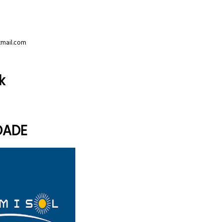
tmail.com
k
DADE