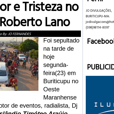
or e Tristeza no
JO DIVULGAÇÕES,
 Roberto Lano
BURITICUPU-MA:
jodivulgacoes@ho
(098)98114-8097
o By:
JO FERNANDES
Faceboo
Foi sepultado
na tarde de
hoje
segunda-
PUBLICI
feira(23) em
Buriticupu no
Oeste
Maranhense
tor de eventos, radialista, Dj
slândio Timóteo Araújo