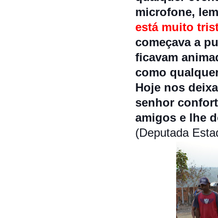
microfone, lem
está muito tris
começava a pul
ficavam animad
como qualquer
Hoje nos deixa
senhor confort
amigos e lhe d
(Deputada Estad