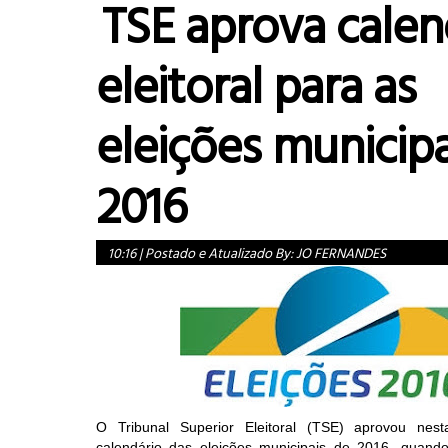
TSE aprova calen
eleitoral para as
eleições municipa
2016
10:16
|
Postado e Atualizado By:
JO FERNANDES
O Tribunal Superior Eleitoral (TSE) aprovou nesta
calendário das eleições municipais de 2016, quand