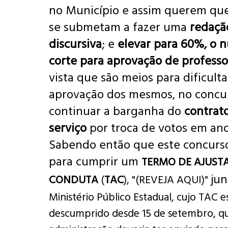
no Município e assim querem qu
se submetam a fazer uma
redaçã
discursiva
; e
elevar para 60%,
o 
corte
para aprovação de professo
vista que são meios para dificulta
aprovação dos mesmos, no concur
continuar a barganha do
contrat
serviço
por troca de votos em ano 
Sabendo então que este concurs
para cumprir um
TERMO DE AJUST
jun
CONDUTA
(
TAC
), "(
REVEJA AQUI
)"
Ministério Público Estadual, cujo TAC 
descumprido desde 15 de setembro, q