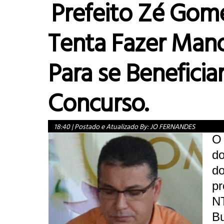
Prefeito Zé Gom
Tenta Fazer Man
Para se Beneficia
Concurso.
18:40
|
Postado e Atualizado By:
JO FERNANDES
O 
do
d
pr
N
Bu