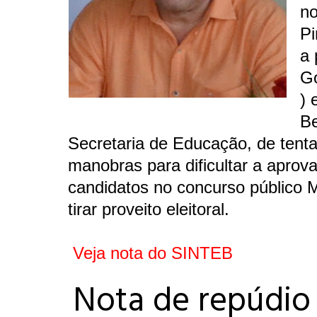
no
Pi
a 
G
) 
Be
Secretaria de Educação, de tent
manobras para dificultar a aprov
candidatos no concurso público M
tirar proveito eleitoral.
Veja nota do SINTEB
Nota de repúdio