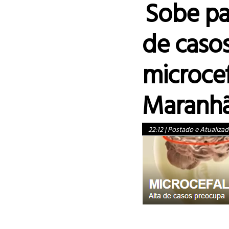
Sobe pa
de caso
microcef
Maranh
22:12
|
Postado e Atualizad