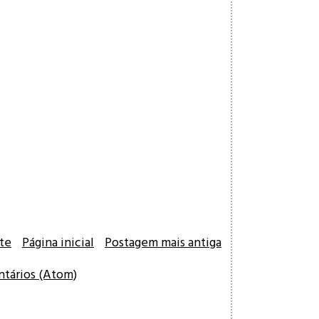
te
Página inicial
Postagem mais antiga
ntários (Atom)