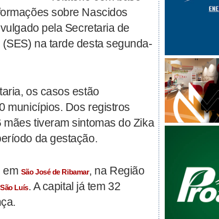
nformações sobre Nascidos
ivulgado pela Secretaria de
 (SES) na tarde desta segunda-
aria, os casos estão
0 municípios. Dos registros
 mães tiveram sintomas do Zika
eríodo da gestação.
u em
, na Região
São José de Ribamar
e
. A capital já tem 32
São Luís
nça.