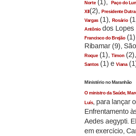
(1),
Norte
Paço do Lu
(2),
XII
Presidente Dutra
(1),
(1
Vargas
Rosário
dos Lopes 
Antônio
(1)
Francisco do Brejão
Ribamar (9), São
(1),
(2)
Roque
Timon
(1) e
(1
Santos
Viana
Ministério no Maranhão
O ministro da Saúde, Marc
, para lançar 
Luís
Enfrentamento às
Aedes aegypti. E
em exercício, Ca