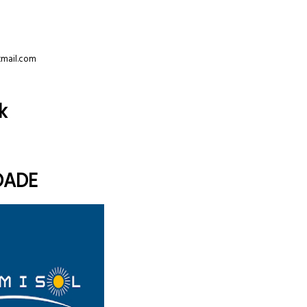
tmail.com
k
DADE