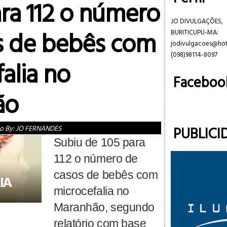
ra 112 o número
JO DIVULGAÇÕES,
s de bebês com
BURITICUPU-MA:
jodivulgacoes@ho
(098)98114-8097
alia no
Faceboo
ão
PUBLICI
o By:
JO FERNANDES
Subiu de 105 para
112 o número de
casos de bebês com
microcefalia no
Maranhão, segundo
relatório com base