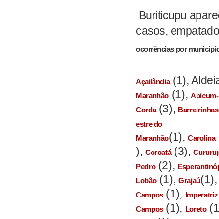
Buriticupu apar
casos, empatado
ocorrências por municípi
(1), Aldei
Açailândia
(1),
Maranhão
Apicum
(3),
Corda
Barreirinhas
estre do
(1),
Maranhão
Carolina
),
(3),
Coroatá
Cururu
(2),
Pedro
Esperantinóp
(1),
(1)
Lobão
Grajaú
(1),
Campos
Imperatriz
(1),
(1
Campos
Loreto