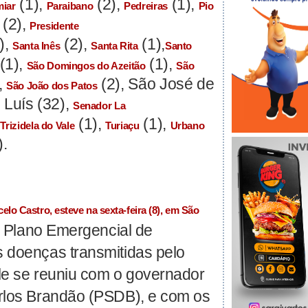
(1),
(2),
(1),
miar
Paraibano
Pedreiras
Pio
(2),
Presidente
),
(2),
(1),
Santa Inês
Santa Rita
Santo
(1),
(1),
São Domingos do Azeitão
São
,
(2), São José de
São João dos Patos
 Luís (32),
Senador La
,
(1),
(1),
Trizidela do Vale
Turiaçu
Urbano
).
elo Castro, esteve na sexta-feira (8), em São
o Plano Emergencial de
 doenças transmitidas pelo
le se reuniu com o governador
rlos Brandão (PSDB), e com os