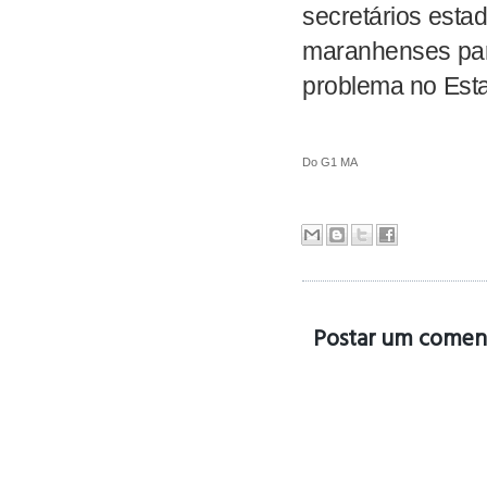
secretários estad
maranhenses par
problema no Est
Do G1 MA
Postar um comen