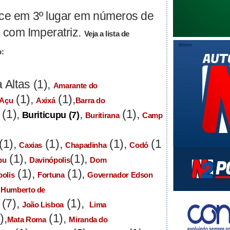
ece em 3º lugar em números de
 com Imperatriz.
Veja a lista de
o:
a Altas (1),
Amarante do
(1),
(1),
-Açu
Axixá
Barra do
(1),
,
(1),
Buriticupu
(7)
Buritirana
Camp
(1),
(1),
(1),
(1
Caxias
Chapadinha
Codó
(1),
(1),
pu
Davinópolis
Dom
(1),
(1),
olis
Fortuna
Governador Edson
,
Humberto de
(7),
(1),
João Lisboa
Lima
),
(1),
Mata Roma
Miranda do