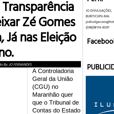
e Transparência
JO DIVULGAÇÕES,
ixar Zé Gomes
BURITICUPU-MA:
jodivulgacoes@ho
(098)98114-8097
, Já nas Eleição
Faceboo
no.
PUBLICI
do By:
JO FERNANDES
A Controladoria
Geral da União
(CGU) no
Maranhão quer
que o Tribunal de
Contas do Estado