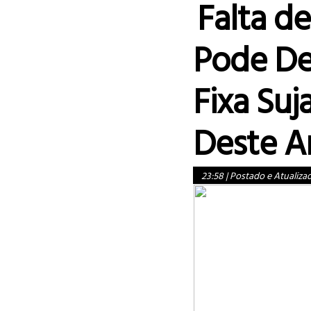
Falta d
Pode De
Fixa Suja
Deste A
23:58
|
Postado e Atualiza