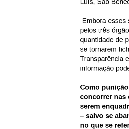
Luís, São Bened
Embora esses s
pelos três órgão
quantidade de p
se tornarem fich
Transparência e
informação pode
Como punição,
concorrer nas 
serem enquadr
– salvo se ab
no que se refe