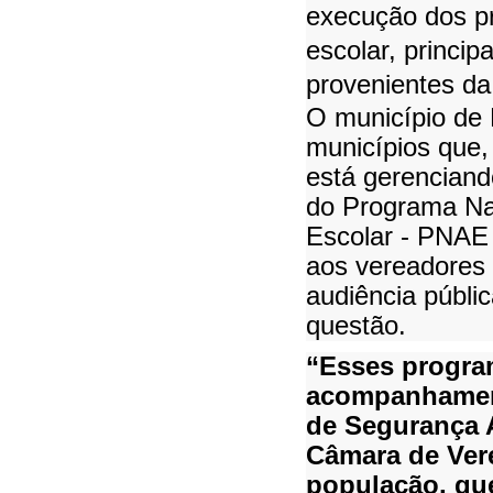
execução dos p
escolar, princi
provenientes da 
O município de 
municípios que,
está gerenciand
do Programa Na
Escolar - PNAE 
aos vereadores 
audiência públi
questão.
“Esses progra
acompanhamen
de Segurança A
Câmara de Ver
população, que