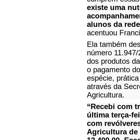
existe uma nutr
acompanhament
alunos da rede
acentuou Franc
Ela também dest
número 11.947/2
dos produtos da 
o pagamento do 
espécie, prátic
através da Secr
Agricultura.
“Recebi com tr
última terça-f
com revólveres
Agricultura de