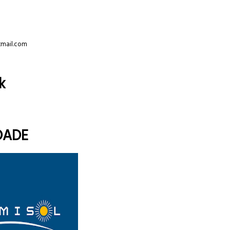
tmail.com
k
DADE