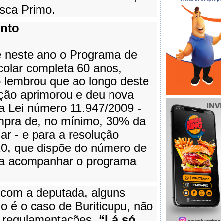
cisca Primo.
nto
e neste ano o Programa de
olar completa 60 anos,
 lembrou que ao longo deste
ação aprimorou e deu nova
a Lei número 11.947/2009 -
ompra de, no mínimo, 30% da
liar - e para a resolução
0, que dispõe do número de
ara acompanhar o programa
 com a deputada, alguns
o é o caso de Buriticupu, não
 regulamentações.
“Lá só