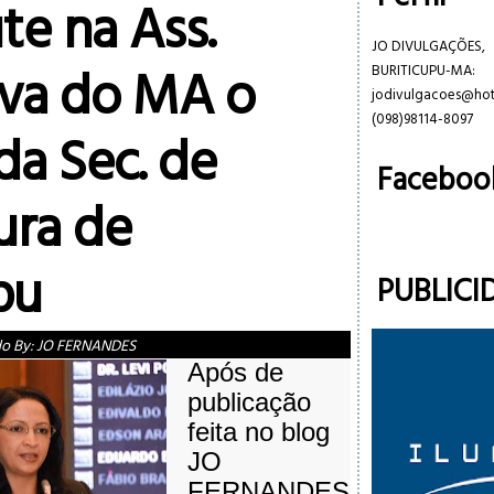
te na Ass.
JO DIVULGAÇÕES,
iva do MA o
BURITICUPU-MA:
jodivulgacoes@ho
(098)98114-8097
da Sec. de
Faceboo
ura de
pu
PUBLICI
do By:
JO FERNANDES
Após de
publicação
feita no blog
JO
FERNANDES