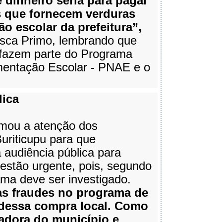
e dinheiro seria para pagar
s que fornecem verduras
ão escolar da prefeitura”,
isca Primo, lembrando que
 fazem parte do Programa
mentação Escolar - PNAE e o
lica
mou a atenção dos
uriticupu para que
audiência pública para
estão urgente, pois, segundo
ama deve ser investigado.
as fraudes no programa de
 dessa compra local. Como
adora do município e