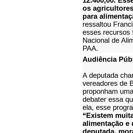
12.400,00. Ess
os agricultore
para alimentaç
ressaltou Franc
esses recursos
Nacional de Ali
PAA.
Audiência Púb
A deputada cha
vereadores de B
proponham uma 
debater essa qu
ela, esse progr
“Existem muit
alimentação e
deputada, mor