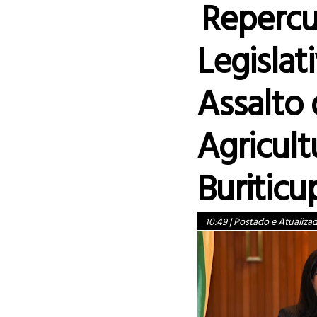
Repercu
Legislat
Assalto 
Agricult
Buriticu
10:49
|
Postado e Atualiza