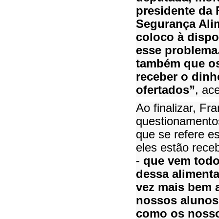
presidente da 
Segurança Alim
coloco à dispo
esse problema
também que os
receber o dinh
ofertados”
, ac
Ao finalizar, Fr
questionamento
que se refere e
eles estão rec
- que vem tod
dessa alimenta
vez mais bem 
nossos alunos
como os nosso