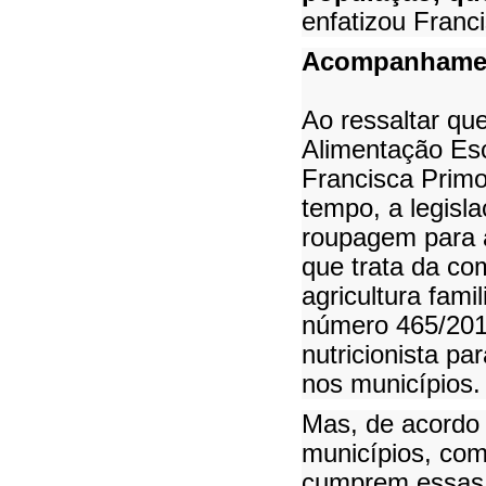
enfatizou Fran
Acompanhame
Ao ressaltar qu
Alimentação Esc
Francisca Primo
tempo, a legisl
roupagem para 
que trata da c
agricultura fami
número 465/201
nutricionista p
nos municípios.
Mas, de acordo
municípios, com
cumprem essas