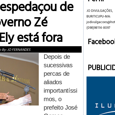
despedaçou de
JO DIVULGAÇÕES,
overno Zé
BURITICUPU-MA:
jodivulgacoes@ho
(098)98114-8097
ly está fora
Faceboo
o By:
JO FERNANDES
Depois de
sucessivas
PUBLICI
percas de
aliados
importantíssi
mos, o
prefeito José