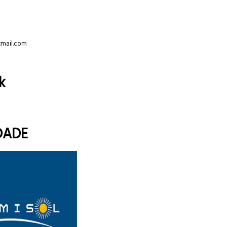
tmail.com
k
DADE