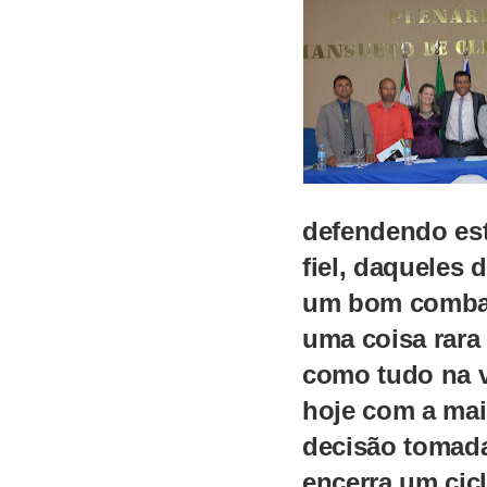
defendendo est
fiel, daqueles 
um bom combat
uma coisa rara 
como tudo na v
hoje com a mai
decisão tomada
encerra um cicl