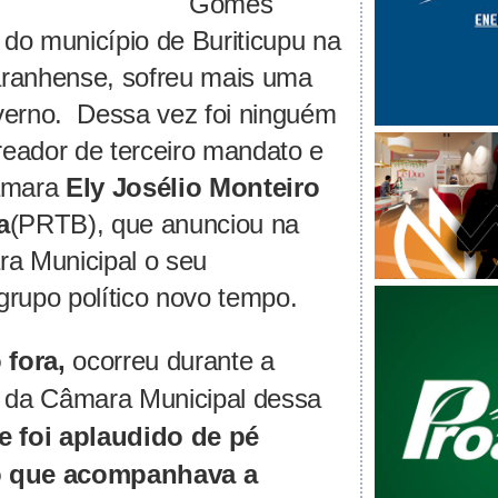
Gomes
do município de Buriticupu na
ranhense, sofreu mais uma
verno. Dessa vez foi ninguém
eador de terceiro mandato e
câmara
Ely Josélio Monteiro
a
(PRTB), que anunciou na
ra Municipal o seu
grupo político novo tempo.
 fora,
ocorreu durante a
a da Câmara Municipal dessa
e foi aplaudido de pé
o
que acompanhava a