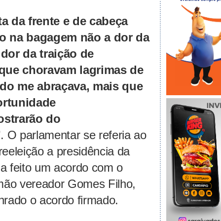
ta da frente e de cabeça
go na bagagem não a dor da
 dor da traição de
que choravam lagrimas de
do me abraçava, mais que
ortunidade
strarão
do
”
.
O parlamentar se referia ao
reeleição a presidência da
ia feito um acordo com o
rmão vereador Gomes Filho,
nrado o acordo firmado.