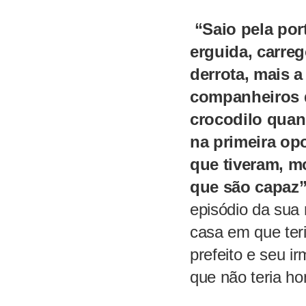
“Saio pela por
erguida, carre
derrota, mais a
companheiros 
crocodilo quan
na primeira op
que
tiveram
,
mo
que
são
capaz
episódio da sua 
casa em que ter
prefeito e seu i
que não teria ho