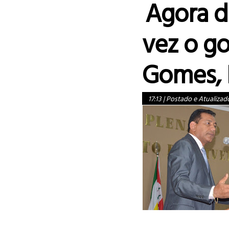
Agora 
vez o g
Gomes, E
17:13
|
Postado e Atualizad