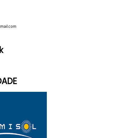
tmail.com
k
DADE