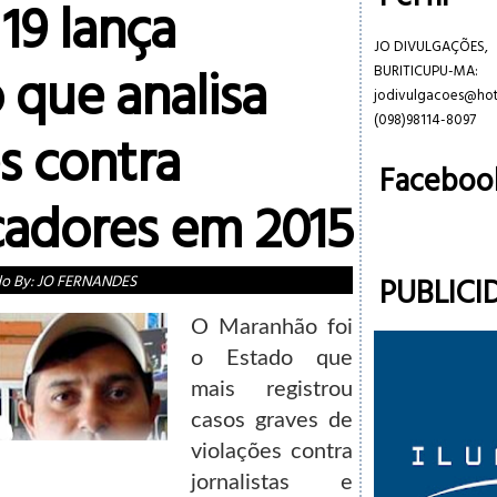
19 lança
JO DIVULGAÇÕES,
o que analisa
BURITICUPU-MA:
jodivulgacoes@ho
(098)98114-8097
s contra
Faceboo
adores em 2015
PUBLICI
do By:
JO FERNANDES
O Maranhão foi
o Estado que
mais registrou
casos graves de
violações contra
jornalistas e