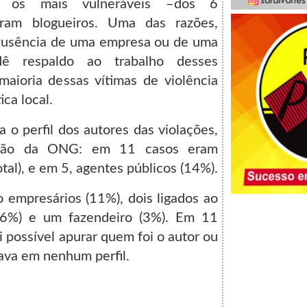
am os mais vulneráveis –dos 6
eram blogueiros. Uma das razões,
 ausência de uma empresa ou de uma
dê respaldo ao trabalho desses
aioria dessas vítimas de violência
ica local.
a o perfil dos autores das violações,
ação da ONG: em 11 casos eram
otal), e em 5, agentes públicos (14%).
 empresários (11%), dois ligados ao
(6%) e um fazendeiro (3%). Em 11
i possível apurar quem foi o autor ou
ava em nenhum perfil.