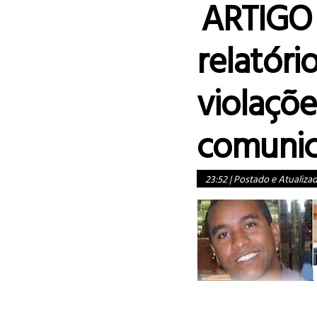
ARTIGO 
relatóri
violaçõe
comunic
23:52
|
Postado e Atualiza