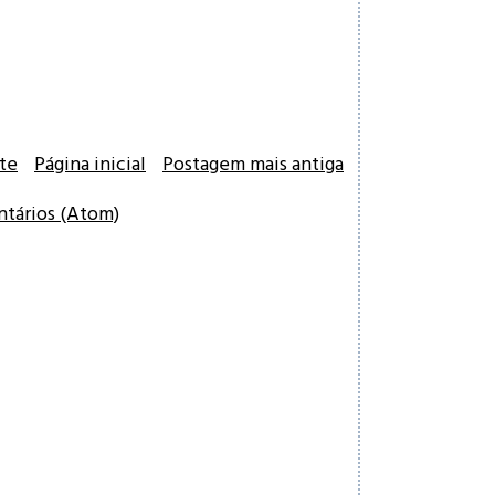
te
Página inicial
Postagem mais antiga
ntários (Atom)