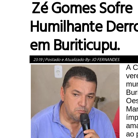
Zé Gomes Sofre
Humilhante Derr
em Buriticupu.
23:19
|
Postado e Atualizado By:
JO FERNANDES
A C
ver
mun
Bur
Oes
Mar
ímp
ama
ao 