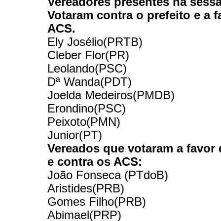
Vereadores presentes na sess
Votaram contra o prefeito e a 
ACS.
Ely Josélio(PRTB)
Cleber Flor(PR)
Leolando(PSC)
Dª Wanda(PDT)
Joelda Medeiros(PMDB)
Erondino(PSC)
Peixoto(PMN)
Junior(PT)
Vereados que votaram a favor 
e contra os ACS:
João Fonseca (PTdoB)
Aristides(PRB)
Gomes Filho(PRB)
Abimael(PRP)