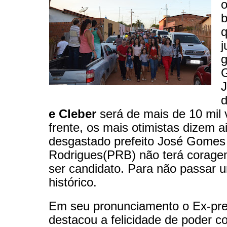
o
b
j
g
G
J
e Cleber
será de mais de 10 mil 
frente, os mais otimistas dizem a
desgastado prefeito José Gomes
Rodrigues(PRB) não terá corag
ser candidato. Para não passar
histórico.
Em seu pronunciamento o Ex-pre
destacou a felicidade de poder c