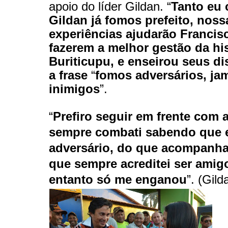
apoio do líder Gildan. “
Tanto eu
Gildan já fomos prefeito, noss
experiências ajudarão Francis
fazerem a melhor gestão da his
Buriticupu, e enseirou seus d
a frase
“
fomos adversários, ja
inimigos
”.
“
Prefiro seguir em frente com 
sempre combati sabendo que 
adversário, do que acompanha
que sempre acreditei ser amig
entanto só me enganou
”. (Gil