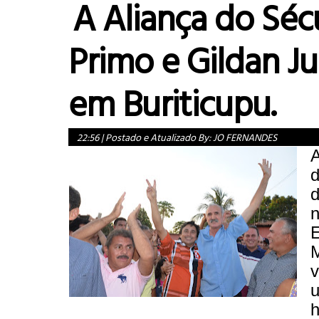
A Aliança do Séc
Primo e Gildan J
em Buriticupu.
22:56
|
Postado e Atualizado By:
JO FERNANDES
A
d
d
n
v
h