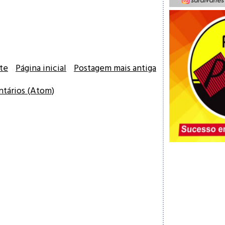
te
Página inicial
Postagem mais antiga
ntários (Atom)