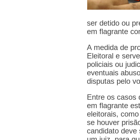
ser detido ou p
em flagrante co
A medida de pro
Eleitoral e serv
policiais ou jud
eventuais abusos
disputas pelo vo
Entre os casos 
em flagrante es
eleitorais, com
se houver prisã
candidato deve 
um juiz, para q