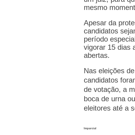
mesmo momento 
Apesar da prot
candidatos sej
período especia
vigorar 15 dias
abertas.
Nas eleições de
candidatos for
de votação, a ma
boca de urna ou 
eleitores até a s
Imparcial