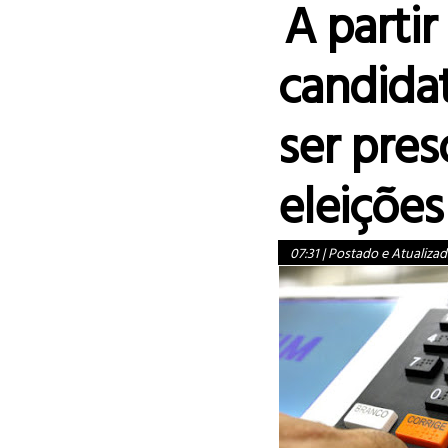
A partir
candida
ser pres
eleiçõe
07:31
|
Postado e Atualizad