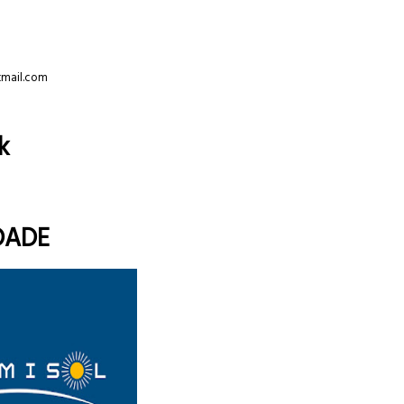
tmail.com
k
DADE