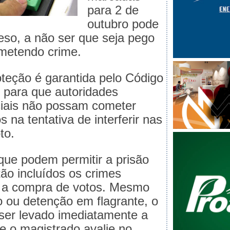
para 2 de
outubro pode
reso, a não ser que seja pego
metendo crime.
teção é garantida pelo Código
e para que autoridades
iciais não possam cometer
 na tentativa de interferir nas
to.
que podem permitir a prisão
tão incluídos os crimes
o a compra de votos. Mesmo
o ou detenção em flagrante, o
ser levado imediatamente a
ue o magistrado avalie no