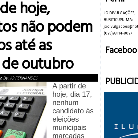
 de hoje,
JO DIVULGAÇÕES,
tos não podem
BURITICUPU-MA:
jodivulgacoes@ho
(098)98114-8097
os até as
Faceboo
s de outubro
PUBLICI
o By:
JO FERNANDES
A partir de
hoje, dia 17,
nenhum
candidato às
eleições
municipais
marcadas