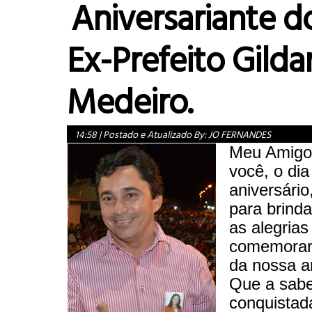
Aniversariante d
Ex-Prefeito Gilda
Medeiro.
14:58
|
Postado e Atualizado By:
JO FERNANDES
Meu Amigo
você, o dia
aniversário
para brind
as alegria
comemorar
da nossa a
Que a sabe
conquistad