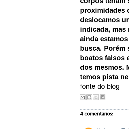
corpos teriam
proximidades 
deslocamos um
indicada, mas 
ainda estamos
busca. Porém
boatos falsos 
dos mesmos. 
temos pista n
fonte do blog
4 comentários: