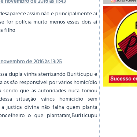
de novembro de 2016 às 11:43
esaparece assim não e principalmente aí
e for polícia muito menos esses dois aí
ra filho
 novembro de 2016 às 13:25
essa dupla vinha aterrizando Buriticupu e
a os são responsável por vários homicídio
u sendo que as autoridades nuca tomou
dessa situação vários homicídio sem
 a justiça divina não falha quem planta
oncelheiro o que plantaram,Buriticupu