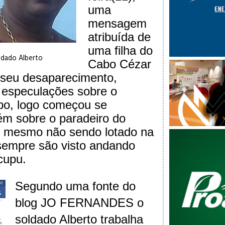
uma
mensagem
atribuída de
uma filha do
ldado Alberto
Cabo Cézar
 seu desaparecimento,
 especulações sobre o
bo, logo começou se
ém sobre o paradeiro do
, mesmo não sendo lotado na
empre são visto andando
cupu.
Segundo uma fonte do
blog
JO FERNANDES
o
soldado Alberto trabalha