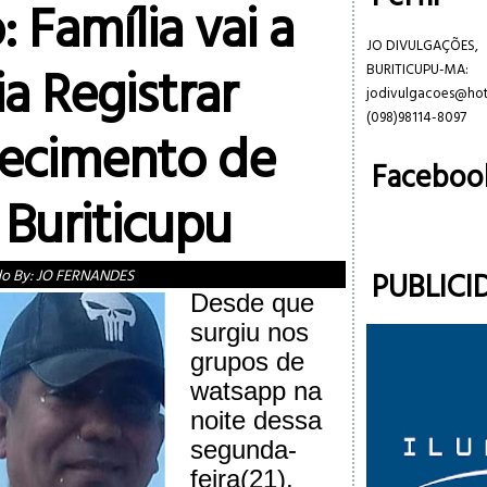
: Família vai a
JO DIVULGAÇÕES,
a Registrar
BURITICUPU-MA:
jodivulgacoes@ho
(098)98114-8097
ecimento de
Faceboo
Buriticupu
PUBLICI
do By:
JO FERNANDES
Desde que
surgiu nos
grupos de
watsapp na
noite dessa
segunda-
feira(21),