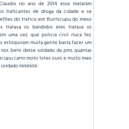
Claudio no ano de 2014 esse mataram
os traficantes de droga da cidade e se
efôes do trafico em Buriticupu do meso
es tratava os bandidos eles tratava os
em uma vez que policia civil nuca fez
to estoquiram muita gente basta fazer um
 nos bens desse soldado da pms quantas
ticupu carro moto lotes ouro e muito mais
e soldado kkkkkkk