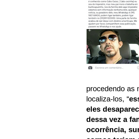
procedendo as 
localiza-los, “
es
eles desaparec
dessa vez a fa
ocorrência, su