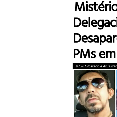
Mistério
Delegaci
Desapar
PMs em 
07:36
|
Postado e Atualiza