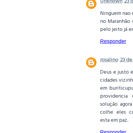
Unknown
23 
Ninguem nao d
no Maranhão s
pelo jeito já e
Responder
rosalino
23 de
Deus e justo 
cidades vizinh
em buriticup
providencia 
solução agora
colhe eles c
esta em paz.
Responder