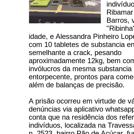
indivídu
Ribamar
Barros, 
"Ribinha
idade, e Alessandra Pinheiro Lop
com 10 tabletes de substancia e
semelhante a crack, pesando
aproximadamente 12kg, bem co
invólucros da mesma substancia
entorpecente, prontos para comer
além de balanças de precisão.
A prisão ocorreu em virtude de vá
denúncias via aplicativo whatsa
conta que na residência dos refe
indivíduos, localizada na Traves
n. 2523, bairro Pão de Açúcar, f