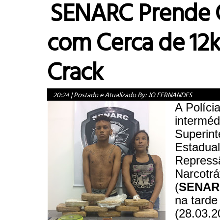
SENARC Prende 
com Cerca de 12
Crack
20:24
|
Postado e Atualizado By:
JO FERNANDES
A Polícia
interméd
Superint
Estadual
Repress
Narcotrá
(
SENAR
na tarde
(28.03.2