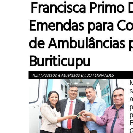
Francisca Primo 
Emendas para C
de Ambulâncias 
Buriticupu
11:51
|
Postado e Atualizado By:
JO FERNANDES
a
p
p
B