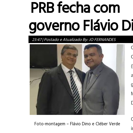
PRB fecha com
governo Flávio D
23:47
|
Postado e Atualizado By:
JO FERNANDES
Foto-montagem – Flávio Dino e Cléber Verde
i