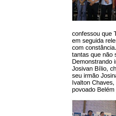
confessou que T
em seguida rele
com constância.
tantas que não sa
Demonstrando in
Josivan Bílio, 
seu irmão Josin
Ivalton Chaves,
povoado Belém 