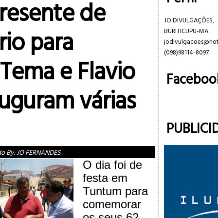
resente de
JO DIVULGAÇÕES,
rio para
BURITICUPU-MA:
jodivulgacoes@ho
(098)98114-8097
Tema e Flavio
Faceboo
auguram várias
PUBLICI
do By:
JO FERNANDES
O dia foi de
festa em
Tuntum para
comemorar
os seus 62