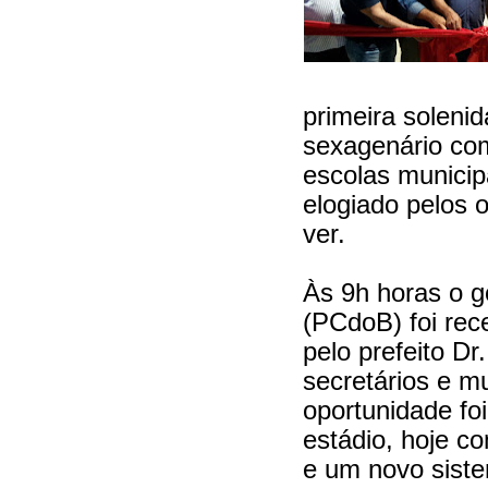
primeira solen
sexagenário co
escolas municipa
elogiado pelos o
ver.
Às 9h horas o g
(PCdoB) foi re
pelo prefeito D
secretários e m
oportunidade fo
estádio, hoje c
e um novo siste