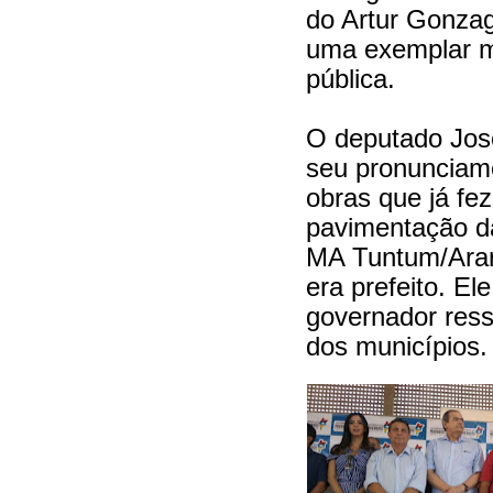
do Artur Gonza
uma exemplar mã
pública.
O deputado Jos
seu pronunciam
obras que já fe
pavimentação da
MA Tuntum/Arar
era prefeito. El
governador ress
dos municípios.