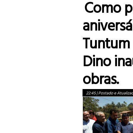
Como p
aniversá
Tuntum 
Dino in
obras.
22:45
|
Postado e Atualiza