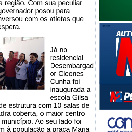
 região. Com sua peculiar
 governador posou para
onversou com os atletas que
espera.
Já no
residencial
Desembargad
or Cleones
Cunha foi
inaugurada a
escola Gilsa
e estrutura com 10 salas de
adra coberta, o maior centro
município. Ao seu lado foi
m à população a praça Maria