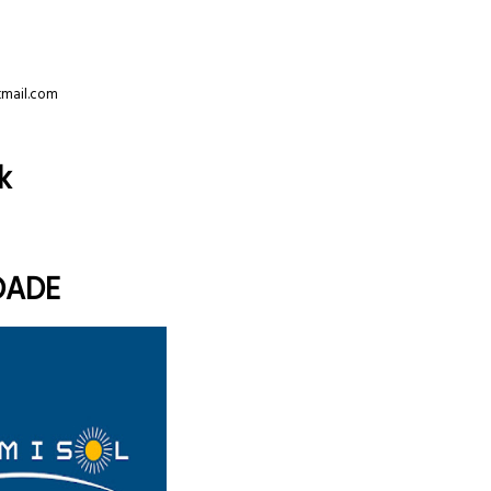
tmail.com
k
DADE