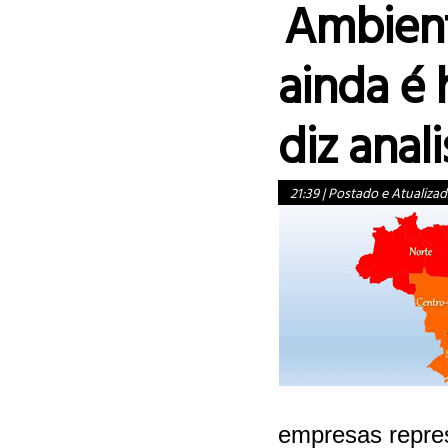
Ambient
ainda é h
diz anal
21:39
|
Postado e Atualizad
empresas repre