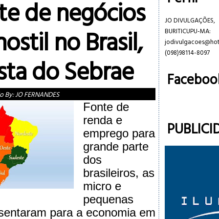
e de negócios
JO DIVULGAÇÕES,
ostil no Brasil,
BURITICUPU-MA:
jodivulgacoes@ho
(098)98114-8097
ista do Sebrae
Faceboo
o By:
JO FERNANDES
Fonte de
renda e
PUBLICI
emprego para
grande parte
dos
brasileiros, as
micro e
pequenas
sentaram para a economia em