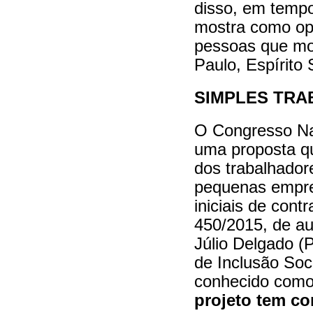
disso, em tempo
mostra como op
pessoas que mo
Paulo, Espírito 
SIMPLES TRA
O Congresso Na
uma proposta qu
dos trabalhador
pequenas empre
iniciais de cont
450/2015, de au
Júlio Delgado (
de Inclusão Soc
conhecido como 
projeto tem c