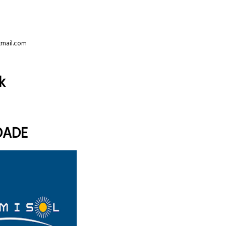
tmail.com
k
DADE