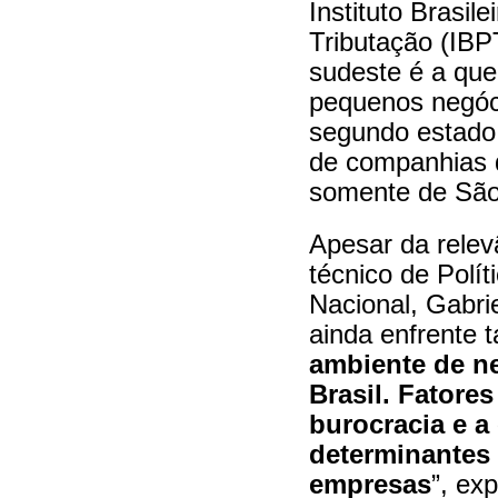
Instituto Brasil
Tributação (IBP
sudeste é a que
pequenos negóc
segundo estado 
de companhias d
somente de São
Apesar da relevâ
técnico de Polí
Nacional, Gabri
ainda enfrente t
ambiente de ne
Brasil. Fatore
burocracia e a 
determinantes 
empresas
”, exp