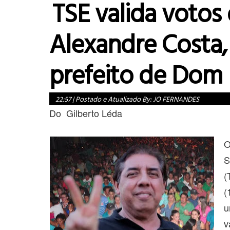
TSE valida votos
Alexandre Costa,
prefeito de Dom
22:57
|
Postado e Atualizado By:
JO FERNANDES
Do Gilberto Léda
O
S
(
(
u
v