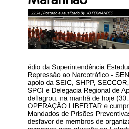
22:34
|
Postado e Atualizado By:
JO FERNANDES
édio da Superintendência Estadu
Repressão ao Narcotráfico - S
apoio da SEIC, SHPP, SECCOR
SPCI e Delegacia Regional de A
deflagrou, na manhã de hoje (30.
OPERAÇÃO LIBERTAR e cumpri
Mandados de Prisões Preventiv
desfavor de membros de organiz