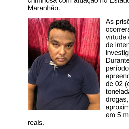
criminosa com atuação no Estad
Maranhão.
As pris
ocorre
virtude
de inte
investi
Durant
período
apreen
de 02 (
tonelad
drogas,
aproxi
em 5 m
reais.