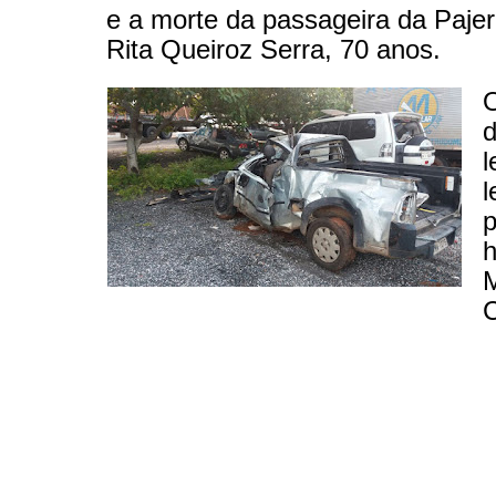
e a morte da passageira da Paje
Rita Queiroz Serra, 70 anos.
O
d
l
p
h
M
C