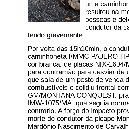
uma caminhon
resultou na m
pessoas e dei
condutor da c
ferido gravemente.
Por volta das 15h10min, o condu
caminhoneta I/MMC PAJERO HPE
cor branca, de placas NIX-1604/
para contramão para desviar de 
que saía de um posto de venda 
combustíveis e colidiu frontal c
GM/MONTANA CONQUEST, prata
IMW-1075/MA, que seguia normal
contrário. A força do impacto pr
morte do condutor da picape Mon
Mardônio Nascimento de Carvalh