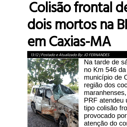
Colisão frontal d
dois mortos na B
em Caxias-MA
13:12
|
Postado e Atualizado By:
JO FERNANDES
Na tarde de s
no Km 546 da
município de 
região dos coc
maranhenses,
PRF atendeu 
tipo colisão fro
provocado por 
atenção do co