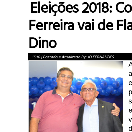
Eleições 2018: Co
Ferreira vai de Fl
Dino
15:10
|
Postado e Atualizado By:
JO FERNANDES
a
e
p
s
e
d