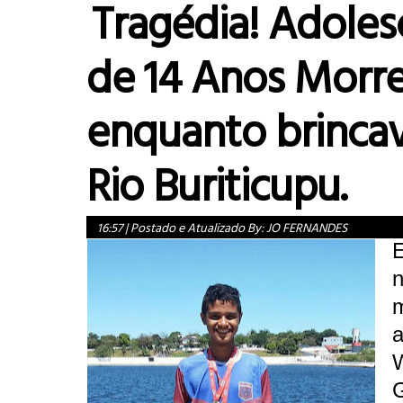
Tragédia! Adoles
de 14 Anos Morr
enquanto brinca
Rio Buriticupu.
16:57
|
Postado e Atualizado By:
JO FERNANDES
E
n
a