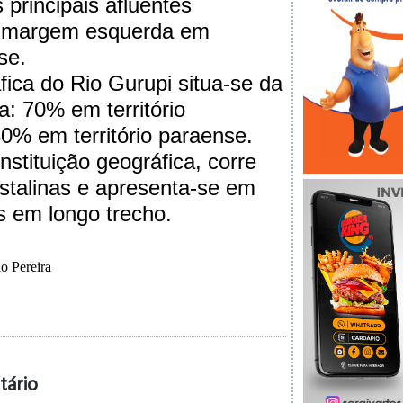
principais afluentes
a margem esquerda em
se.
fica do Rio Gurupi situa-se da
a: 70% em território
% em território paraense.
stituição geográfica, corre
istalinas e apresenta-se em
as em longo trecho.
o Pereira
tário