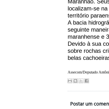
Maranhão. Seus 
localizam-se n
território paraen
A bacia hidrográ
seguinte maneir
maranhense e 30
Devido à sua con
sobre rochas cr
belas cachoeir
Assecom/Deputado Antôni
Postar um comen