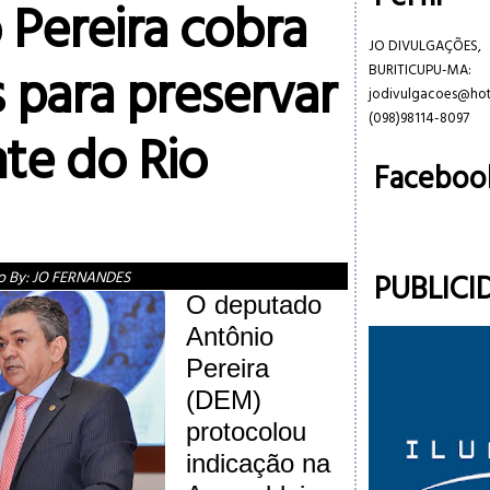
 Pereira cobra
JO DIVULGAÇÕES,
 para preservar
BURITICUPU-MA:
jodivulgacoes@ho
(098)98114-8097
te do Rio
Faceboo
PUBLICI
o By:
JO FERNANDES
O deputado
Antônio
Pereira
(DEM)
protocolou
indicação na