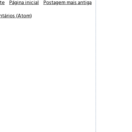
te
Página inicial
Postagem mais antiga
ntários (Atom)