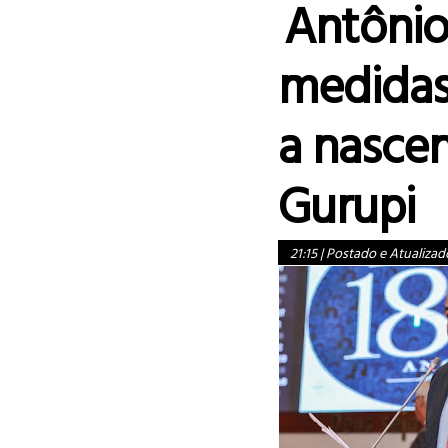
Antônio
medidas
a nascen
Gurupi
21:15
|
Postado e Atualizad