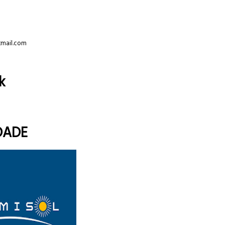
tmail.com
k
DADE