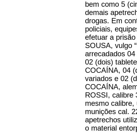
bem como 5 (cin
demais apetrecho
drogas. Em cont
policiais, equip
efetuar a pris
SOUSA, vulgo 
arrecadados 04 
02 (dois) tabl
COCAÍNA, 04 (q
variados e 02 (d
COCAÍNA, ale
ROSSI, calibre
mesmo calibre,
munições cal. 
apetrechos util
o material ento