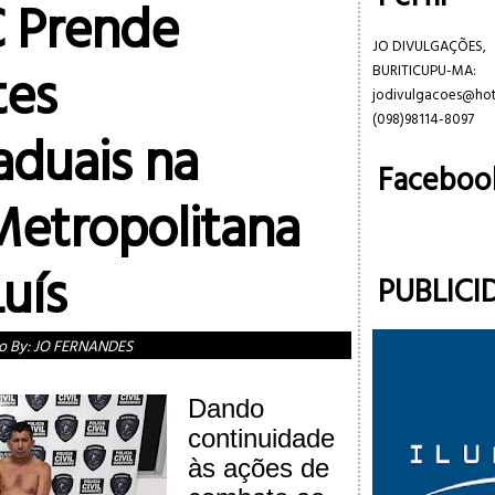
 Prende
JO DIVULGAÇÕES,
tes
BURITICUPU-MA:
jodivulgacoes@ho
(098)98114-8097
aduais na
Faceboo
Metropolitana
uís
PUBLICI
o By:
JO FERNANDES
Dando
continuidade
às ações de