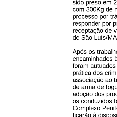
sido preso em 2
com 300Kg de m
processo por tr
responder por p
receptação de 
de São Luís/M
Após os trabalho
encaminhados 
foram autuados 
prática dos crim
associação ao t
de arma de fogo
adoção dos proc
os conduzidos 
Complexo Penite
ficarão à dispos