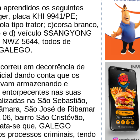
 aprendidos os seguintes
ger, placa KHI 9941/PE;
la tipo trator; c)corsa branco,
6 e d) veículo SSANGYONG
 NWZ 5644, todos de
e GALEGO.
 ocorreu em decorrência de
icial dando conta que os
avam armazenando e
 entorpecentes nas suas
calizadas na São Sebastião,
Câmara, São José de Ribamar
 06, bairro São Cristóvão,
sata-se que, GALEGO
os processos criminais, tendo