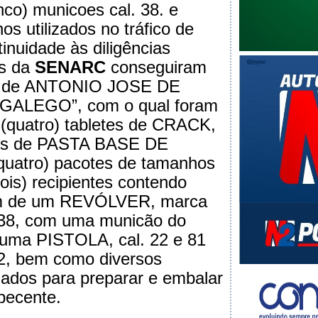
co) municoes cal. 38. e
s utilizados no tráfico de
inuidade às diligências
es da
SENARC
conseguiram
ão de ANTONIO JOSE DE
“GALEGO”, com o qual foram
(quatro) tabletes de CRACK,
etes de PASTA BASE DE
uatro) pacotes de tamanhos
ois) recipientes contendo
m de um REVÓLVER, marca
 38, com uma municão do
 uma PISTOLA, cal. 22 e 81
22, bem como diversos
izados para preparar e embalar
rpecente.