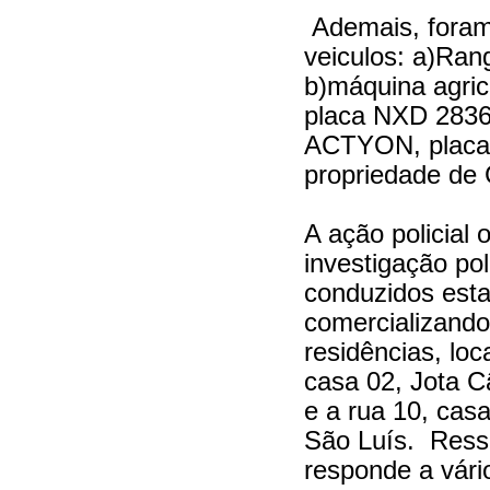
Ademais, foram
veiculos: a)Ran
b)máquina agrico
placa NXD 283
ACTYON, placa
propriedade d
A ação policial
investigação pol
conduzidos est
comercializando
residências, lo
casa 02, Jota 
e a rua 10, casa
São Luís. Res
responde a vári