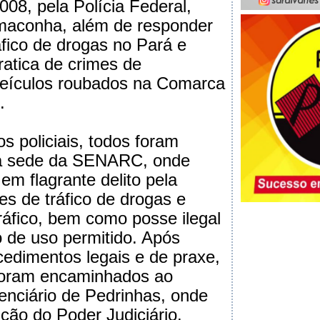
008, pela Polícia Federal,
aconha, além de responder
áfico de drogas no Pará e
ratica de crimes de
veículos roubados na Comarca
A.
s policiais, todos foram
à sede da SENARC, onde
em flagrante delito pela
es de tráfico de drogas e
ráfico, bem como posse ilegal
 de uso permitido. Após
edimentos legais e de praxe,
foram encaminhados ao
nciário de Pedrinhas, onde
ição do Poder Judiciário.