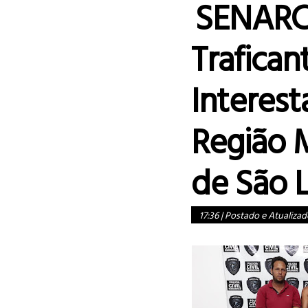
SENARC
Trafican
Interest
Região 
de São L
17:36
|
Postado e Atualizad