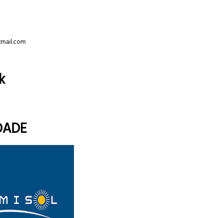
tmail.com
k
DADE