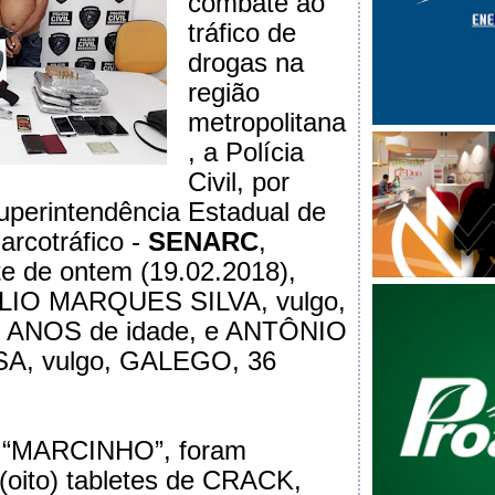
combate ao
tráfico de
drogas na
região
metropolitana
, a Polícia
Civil, por
uperintendência Estadual de
rcotráfico -
SENARC
,
te de ontem (19.02.2018),
IO MARQUES SILVA, vulgo,
 ANOS de idade, e ANTÔNIO
A, vulgo, GALEGO, 36
o “MARCINHO”, foram
(oito) tabletes de CRACK,