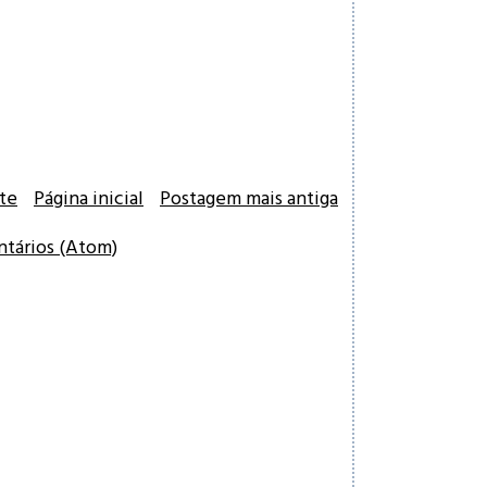
te
Página inicial
Postagem mais antiga
ntários (Atom)