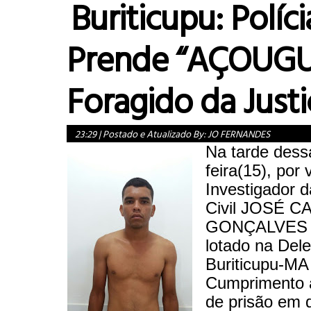
Buriticupu: Polícia
Prende “AÇOUGU
Foragido da Justi
23:29
|
Postado e Atualizado By:
JO FERNANDES
Na tarde dess
feira(15), por
Investigador d
Civil JOSÉ 
GONÇALVES 
lotado na Del
Buriticupu-MA
Cumprimento
de prisão em 